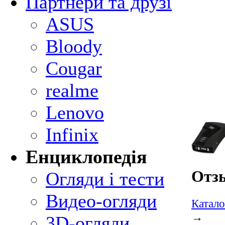
Партнери та друзі
ASUS
Bloody
Cougar
realme
Lenovo
Infinix
Енциклопедія
Отз
Огляди і тести
Видео-огляди
Катало
→
3D-огляди