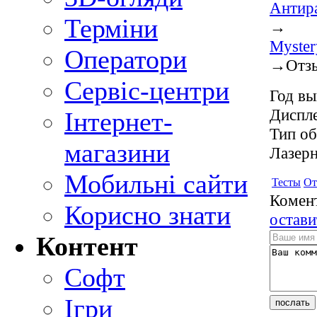
Антира
Терміни
→
Myste
Оператори
→
Отз
Сервіс-центри
Год вы
Диспле
Інтернет-
Тип об
магазини
Лазерн
Мобильні сайти
Тесты
От
Комент
Корисно знати
остави
Контент
Софт
Ігри