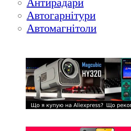
Антирадари
Автогарнітури
Автомагнітоли